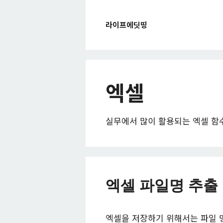
컨
텐
라이프에딧띵
츠
로
건
너
뛰
엑셀
기
실무에서 많이 활용되는 엑셀 함수
엑셀 파일명 추출
엑셀을 저장하기 위해서는 파일 명