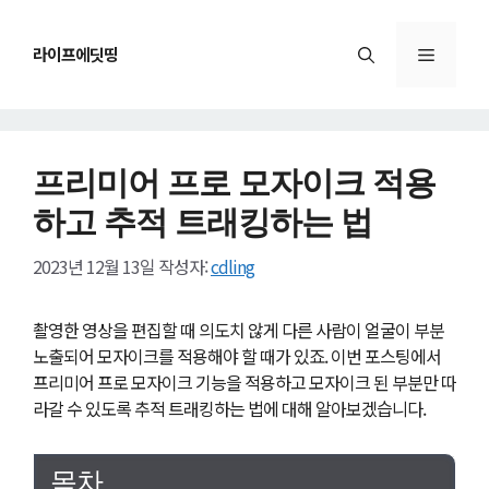
컨
텐
메
라이프에딧띵
츠
로
건
뉴
너
뛰
프리미어 프로 모자이크 적용
기
하고 추적 트래킹하는 법
2023년 12월 13일
작성자:
cdling
촬영한 영상을 편집할 때 의도치 않게 다른 사람이 얼굴이 부분
노출되어 모자이크를 적용해야 할 때가 있죠. 이번 포스팅에서
프리미어 프로 모자이크 기능을 적용하고 모자이크 된 부분만 따
라갈 수 있도록 추적 트래킹하는 법에 대해 알아보겠습니다.
목차