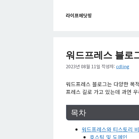
컨
텐
라이프에딧띵
츠
로
건
너
뛰
워드프레스 블로그
기
2023년 08월 11일
작성자:
cdling
워드프레스 블로그는 다양한 목적
프레스 길로 가고 있는데 과연 
목차
워드프레스와 티스토리 
호스팅 및 도메인