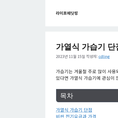
컨
텐
라이프에딧띵
츠
로
건
너
뛰
가열식 가습기 단
기
2023년 11월 15일
작성자:
cdling
가습기는 겨울철 주로 많이 사용
있다면 가열식 가습기에 관심이 
목차
가열식 가습기 단점
비싼 전기요금과 가격